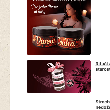
Rituál
staros
Strach
nedož