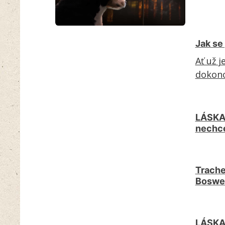
Jak se
Ať už j
dokonc
LÁSKA 
nechce
Trache
Boswe
LÁSKA 