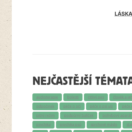
LÁSKA 
NEJČASTĚJŠÍ TÉMAT
audioterapie
bolesti
citlivý pes
člověk a je
odpočinek
péče o oči
péče o psí uši
péče 
pitný režim
podpůrný balíček
pohybový aparát
psychika
psychika psů
sprchové máslo
sta