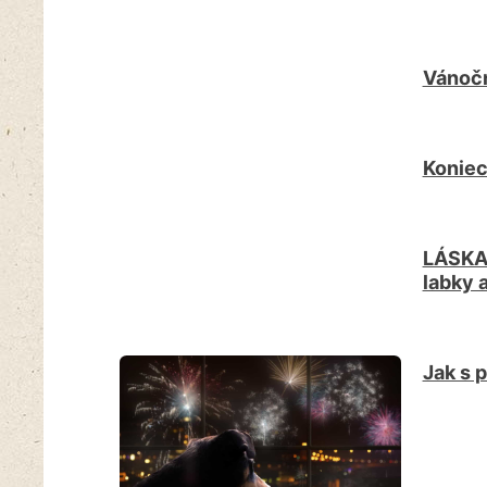
Vánočn
Koniec
LÁSKA 
labky 
Jak s 