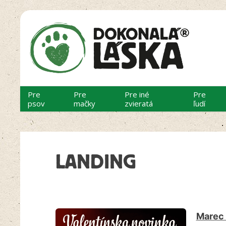
Pre
Pre
Pre iné
Pre
psov
mačky
zvieratá
ľudí
LANDING
Marec 