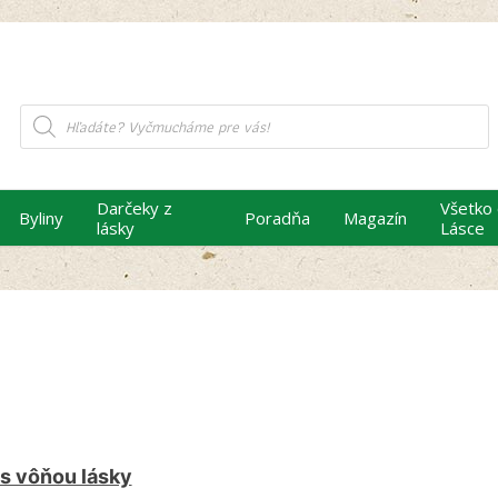
Products
search
Darčeky z
Všetko
Byliny
Poradňa
Magazín
lásky
Lásce
s vôňou lásky