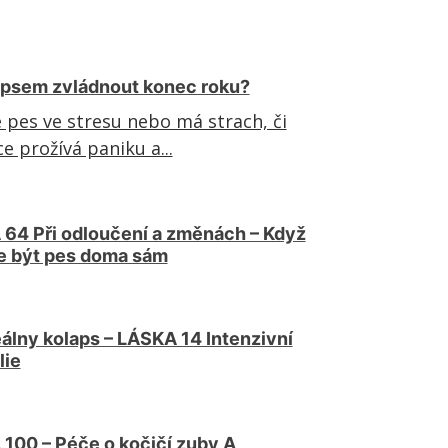
 psem zvládnout konec roku?
e pes ve stresu nebo má strach, či
e prožívá paniku a...
64 Při odloučení a změnách – Když
 být pes doma sám
álny kolaps – LÁSKA 14 Intenzivní
lie
100 – Péče o kočičí zuby A