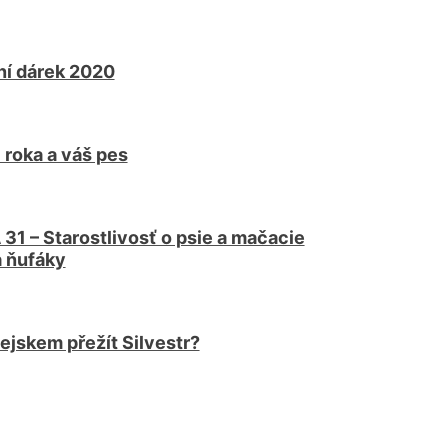
í dárek 2020
 roka a váš pes
31 – Starostlivosť o psie a mačacie
a ňufáky
pejskem přežít Silvestr?