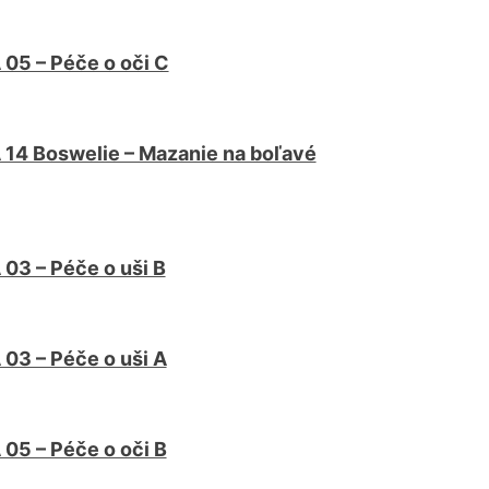
05 – Péče o oči C
14 Boswelie – Mazanie na boľavé
03 – Péče o uši B
03 – Péče o uši A
05 – Péče o oči B