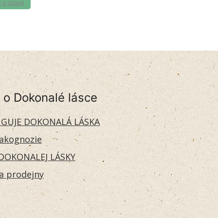
 a dásně
 o Dokonalé lásce
GUJE DOKONALÁ LÁSKA
akognozie
DOKONALEJ LÁSKY
 a prodejny