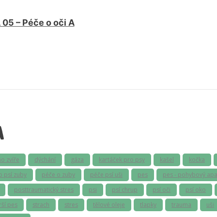
05 – Péče o oči A
A
ho zvíře
dýchání
gáza
kartáček pro psy
kašel
kočka
o psí zuby
péče o zuby
péče psí uši
pes
pes - pohybový apa
posttraumatický stres
psi
psí chrup
psí oči
psí oko
rší pes
strach
stres
tělové oleje
tlapky
trauma
uši