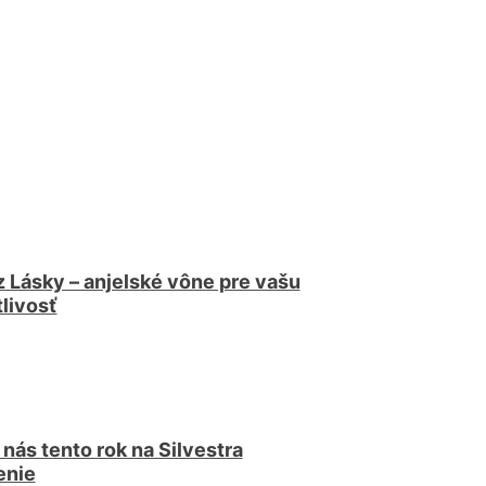
 z Lásky – anjelské vône pre vašu
tlivosť
 nás tento rok na Silvestra
enie