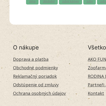
zima
zklidnění
zubní kámen
zuby
zuby
O nákupe
Všetko
Doprava a platba
AKO FUN
Obchodné podmienky
Zoofarm
Reklamačný poriadok
RODINA 
Odstúpenie od zmluvy
Partneři
Ochrana osobných údajov
Kontakt