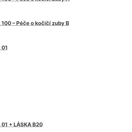
100 – Péče o kočičí zuby B
 01
 01 + LÁSKA B20