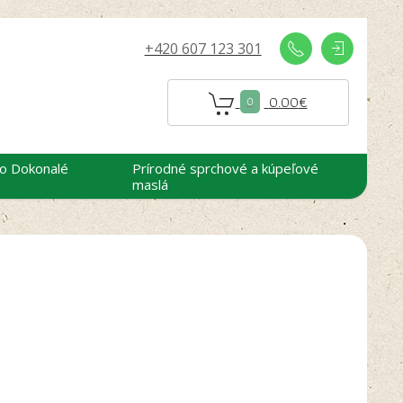
+420 607 123 301
0.00
€
0
 o Dokonalé
Prírodné sprchové a kúpeľové
maslá