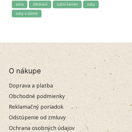
zima
zklidnění
zubní kámen
zuby
zuby a dásně
O nákupe
Doprava a platba
Obchodné podmienky
Reklamačný poriadok
Odstúpenie od zmluvy
Ochrana osobných údajov