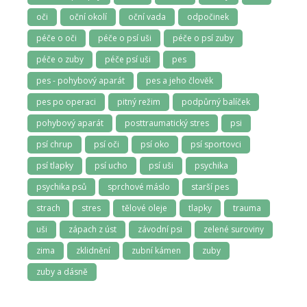
oči
oční okolí
oční vada
odpočinek
péče o oči
péče o psí uši
péče o psí zuby
péče o zuby
péče psí uši
pes
pes - pohybový aparát
pes a jeho člověk
pes po operaci
pitný režim
podpůrný balíček
pohybový aparát
posttraumatický stres
psi
psí chrup
psí oči
psí oko
psí sportovci
psí tlapky
psí ucho
psí uši
psychika
psychika psů
sprchové máslo
starší pes
strach
stres
tělové oleje
tlapky
trauma
uši
zápach z úst
závodní psi
zelené suroviny
zima
zklidnění
zubní kámen
zuby
zuby a dásně