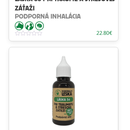
ZÁŤAŽI
PODPORNÁ INHALÁCIA
22.80
€
Hodnotenie
0
z
5