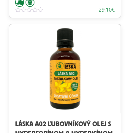
29.10
€
Hodnotenie
0
z
5
LÁSKA A02 ĽUBOVNÍKOVÝ OLEJ S