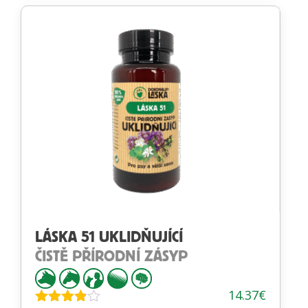
4.22
z 5
LÁSKA 51 UKLIDŇUJÍCÍ
ČISTĚ PŘÍRODNÍ ZÁSYP
14.37
€