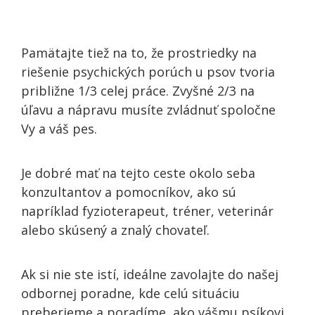
Pamätajte tiež na to, že prostriedky na
riešenie psychických porúch u psov tvoria
približne 1/3 celej práce. Zvyšné 2/3 na
úľavu a nápravu musíte zvládnuť spoločne
Vy
a váš pes.
Je dobré mať na tejto ceste okolo seba
konzultantov a pomocníkov, ako sú
napríklad fyzioterapeut, tréner, veterinár
alebo skúsený a znalý chovateľ.
Ak si nie ste istí, ideálne zavolajte do našej
odbornej poradne, kde celú situáciu
preberieme a poradíme, ako vášmu psíkovi