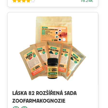
16.24
€
Hodnotenie
4.00
z 5
LÁSKA 82 ROZŠÍŘENÁ SADA
ZOOFARMAKOGNOZIE