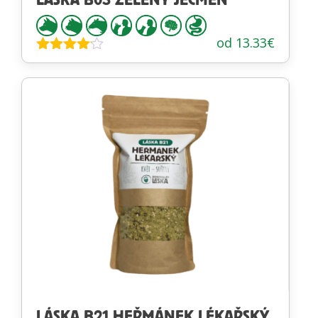
od
13.33
€
Hodnotenie
4.00
z 5
LÁSKA B21 HEŘMÁNEK LÉKAŘSKÝ