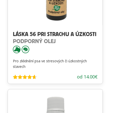
LÁSKA 56 PRI STRACHU A ÚZKOSTI
PODPORNÝ OLEJ
Pro zklidnění psa ve stresových či úzkostných
stavech
od
14.00
€
Hodnotenie
4.59
z 5