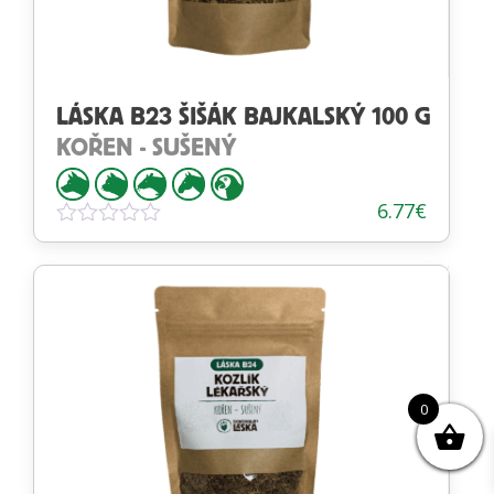
LÁSKA B23 ŠIŠÁK BAJKALSKÝ 100 G
KOŘEN - SUŠENÝ
6.77
€
Hodnotenie
0
z
5
0