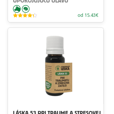
UPOKOJUJÚCU ÚĽAVU
od
15.43
€
Hodnotenie
4.24
z 5
LÁSKA 53 PRI TRAUME A STRESOVEJ