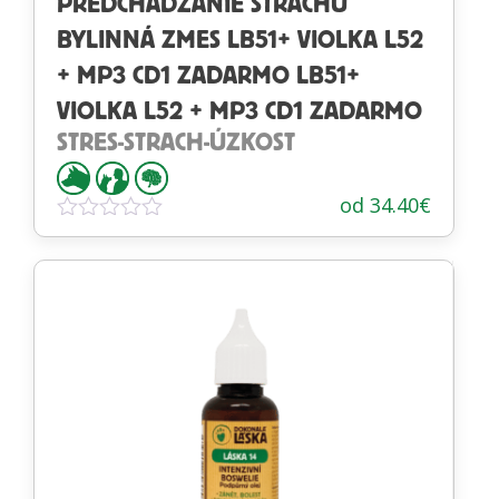
PREDCHÁDZANIE STRACHU
BYLINNÁ ZMES LB51+ VIOLKA L52
+ MP3 CD1 ZADARMO LB51+
VIOLKA L52 + MP3 CD1 ZADARMO
STRES-STRACH-ÚZKOST
od
34.40
€
Hodnotenie
0
z
5