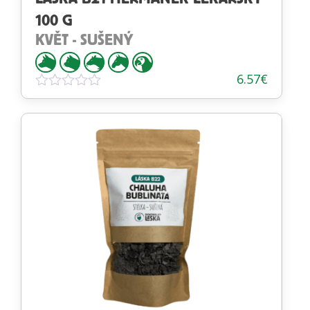
100 G
KVĚT - SUŠENÝ
6.57
€
Hodnotenie
0
z
5