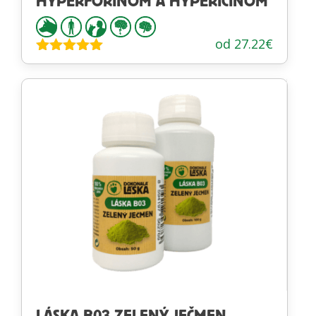
HYPERFORÍNOM A HYPERICÍNOM
od
27.22
€
Hodnotenie
5.00
z 5
LÁSKA B03 ZELENÝ JEČMEN