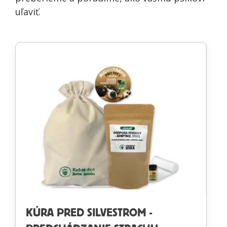
uľaviť.
KÚRA PRED SILVESTROM -