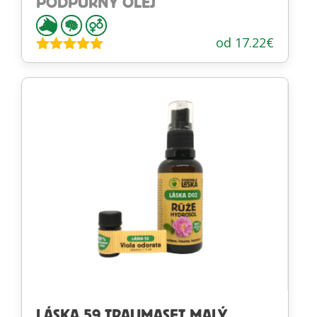
PODPŮRNÝ OLEJ
od
17.22
€
Hodnotenie
5.00
z 5
LÁSKA 59 TRAUMASET MALÝ