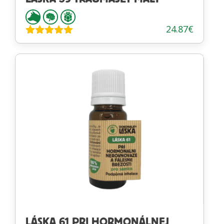
24.87
€
Hodnotenie
5.00
z 5
LÁSKA 61 PRI HORMONÁLNEJ