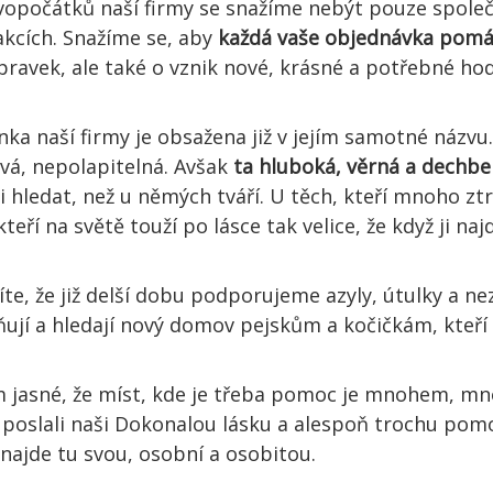
vopočátků naší firmy se snažíme nebýt pouze společ
akcích. Snažíme se, aby
každá vaše objednávka pomá
pravek, ale také o vznik nové, krásné a potřebné ho
ka naší firmy je obsažena již v jejím samotné názvu.
ivá, nepolapitelná. Avšak
ta hluboká, věrná a dechb
ji hledat, než u němých tváří. U těch, kteří mnoho zt
kteří na světě touží po lásce tak velice, že když ji na
víte, že již delší dobu podporujeme azyly, útulky a n
ují a hledají nový domov pejskům a kočičkám, kteří s
m jasné, že míst, kde je třeba pomoc je mnohem, mn
 poslali naši Dokonalou lásku a alespoň trochu pomo
 najde tu svou, osobní a osobitou.