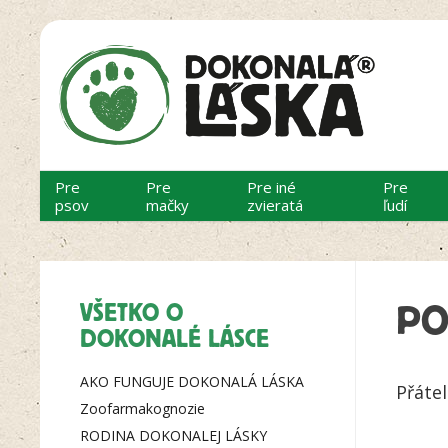
Pre
Pre
Pre iné
Pre
psov
mačky
zvieratá
ľudí
VŠETKO O
PO
DOKONALÉ LÁSCE
AKO FUNGUJE DOKONALÁ LÁSKA
Přátel
Zoofarmakognozie
RODINA DOKONALEJ LÁSKY