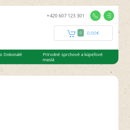
+420 607 123 301
0.00
€
0
 o Dokonalé
Prírodné sprchové a kúpeľové
maslá