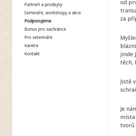
od pr
Partneři a prodejny
trans
Semináře, workshopy a akce
za pří
Podporujeme
Bonus pro zachránce
Myšlen
Pro veterináře
blázn
Kariéra
jinde 
Kontakt
těch, 
Jistě 
schraň
Je ná
místa
tvorů