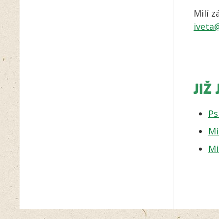
Milí 
iveta
JIŽ
Ps
Mi
Mi