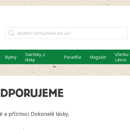
Products
search
Darčeky z
Všetko
Byliny
Poradňa
Magazín
lásky
Lásce
DPORUJEME
é a příznivci Dokonalé lásky,