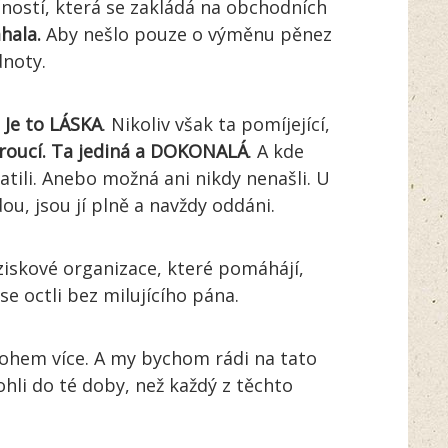
ností, která se zakládá na obchodních
hala.
Aby nešlo pouze o výměnu pěnez
dnoty.
Je to LÁSKA
. Nikoliv však ta pomíjející,
eroucí. Ta jediná a DOKONALÁ
. A kde
ratili. Anebo možná ani nikdy nenašli. U
jdou, jsou jí plně a navždy oddáni.
eziskové organizace, které pomáhájí,
e octli bez milujícího pána.
ohem více. A my bychom rádi na tato
hli do té doby, než každý z těchto