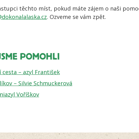
zástupci těchto míst, pokud máte zájem o naši pomo
@dokonalalaska.cz
. Ozveme se vám zpět.
 JSME POMOHLI
í cesta – azyl František
líkov – Silvie Schmuckerová
niazyl Voříškov