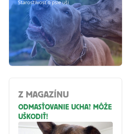
Starostlivosť o psie uši
Z MAGAZÍNU
ODMASŤOVANIE UCHA? MÔŽE
UŠKODIŤ!