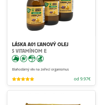
LÁSKA A01 ĽANOVÝ OLEJ
S VITAMÍNOM E
Blahodárný vliv na zvířecí organismus
od
9.97
€
Hodnotenie
5.00
z 5