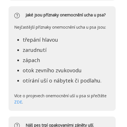
Jaké jsou příznaky onemocnění ucha u psa?
Nejčastější příznaky onemocnění ucha u psa jsou:
třepání hlavou
zarudnutí
zápach
otok zevního zvukovodu
otírání uší o nábytek či podlahu.
Více o projevech onemocnění uší u psa si přečtěte
ZDE
.
Náš pes trpí opakovanými záněty uší.