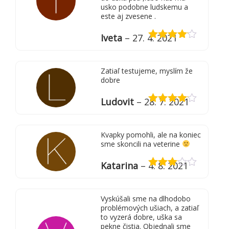
usko podobne ludskemu a
este aj zvesene .
Iveta
–
27. 4. 2021
Hodnotenie
4
z 5
Zatiaľ testujeme, myslím že
dobre
Ludovit
–
28. 7. 2021
Hodnotenie
4
z 5
Kvapky pomohli, ale na koniec
sme skoncili na veterine
Katarina
–
4. 8. 2021
Hodnotenie
3
z 5
Vyskúšali sme na dlhodobo
problémových ušiach, a zatiaľ
to vyzerá dobre, uška sa
pekne čistia. Objednali sme