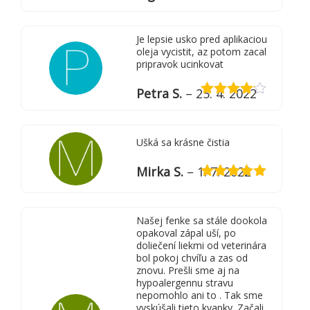
Hodnotenie
5
z 5
Je lepsie usko pred aplikaciou
oleja vycistit, az potom zacal
pripravok ucinkovat
Petra S.
–
25. 4. 2022
Hodnotenie
4
z 5
Ušká sa krásne čistia
Mirka S.
–
1. 7. 2022
Hodnotenie
5
z 5
Našej fenke sa stále dookola
opakoval zápal uší, po
doliečení liekmi od veterinára
bol pokoj chvíľu a zas od
znovu. Prešli sme aj na
hypoalergennu stravu
nepomohlo ani to . Tak sme
vyskúšali tieto kvapky. Začali