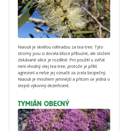
Niaouli je skvělou náhradou za tea-tree. Tyto
stromy jsou si docela blízce příbuzné, ale složení
získávané silice je rozdílné. Pro použití u zvířat
není vhodný olej tea-tree, protože je příliš
agresivní a nelze jej označit za zcela bezpečný.
Niaouli je mnohem jemnější a přitom se jedná o
stejně výkonný dezinficient.
TYMIÁN OBECNÝ