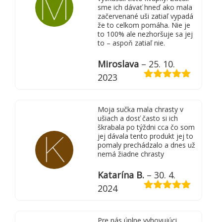
sme ich dávať hneď ako mala
začervenané uši zatiaľ vypadá
že to celkom pomáha. Nie je
to 100% ale nezhoršuje sa jej
to – aspoň zatiaľ nie.
Miroslava
–
25. 10.
2023
Hodnotenie
5
z 5
Moja sučka mala chrasty v
ušiach a dosť často si ich
škrabala po týždni cca čo som
jej dávala tento produkt jej to
pomaly prechádzalo a dnes už
nemá žiadne chrasty
Katarína B.
–
30. 4.
2024
Hodnotenie
5
z 5
Pre nás úplne vyhovujúci,