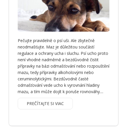
Pečujte pravidelně o psí uši. Ale zbytečně
neodmašťujte. Maz je důležitou součástí
regulace a ochrany ucha i sluchu. Psí ucho proto
není vhodné nadměrně a bezdůvodně čistit
přípravky na bázi odmašťování nebo rozpouštění
mazu, tedy přípravky alkoholovými nebo
ceruminolytickými. Bezdůvodně časté
odmašťování vede ucho k vyrovnání hladiny
mazu, a tím může dojít k poruše rovnováhy....
PREČÍTAJTE SI VIAC