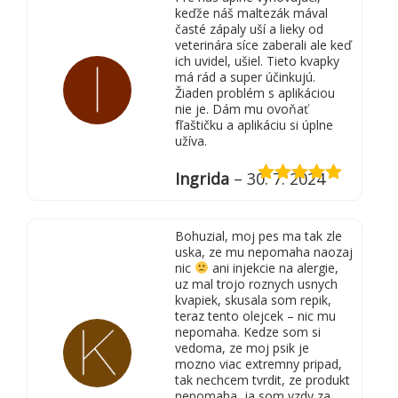
keďže náš maltezák mával
časté zápaly uší a lieky od
veterinára síce zaberali ale keď
ich uvidel, ušiel. Tieto kvapky
má rád a super účinkujú.
Žiaden problém s aplikáciou
nie je. Dám mu ovoňať
fľaštičku a aplikáciu si úplne
užíva.
Ingrida
–
30. 7. 2024
Hodnotenie
5
z 5
Bohuzial, moj pes ma tak zle
uska, ze mu nepomaha naozaj
nic
ani injekcie na alergie,
uz mal trojo roznych usnych
kvapiek, skusala som repik,
teraz tento olejcek – nic mu
nepomaha. Kedze som si
vedoma, ze moj psik je
mozno viac extremny pripad,
tak nechcem tvrdit, ze produkt
nepomaha, ja som vzdy za