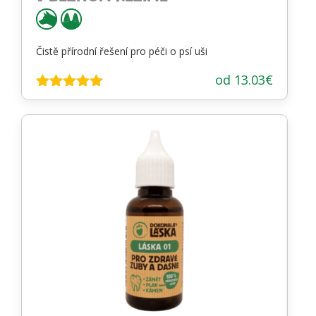
Čistě přírodní řešení pro péči o psí uši
od
13.03
€
Hodnotenie
4.88
z 5