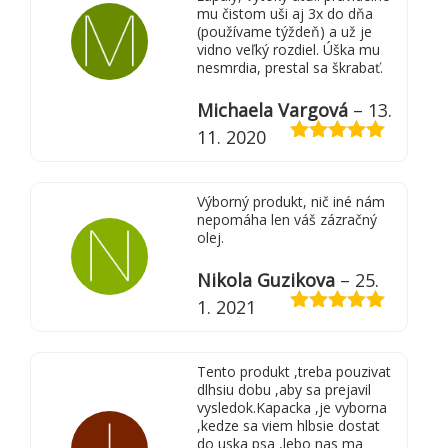
mu čistom uši aj 3x do dňa
(používame týždeň) a už je
vidno veľký rozdiel. Úška mu
nesmrdia, prestal sa škrabať.
Michaela Vargová
–
13.
11. 2020
Hodnotenie
5
z 5
Výborný produkt, nič iné nám
nepomáha len váš zázračný
olej.
Nikola Guzikova
–
25.
1. 2021
Hodnotenie
5
z 5
Tento produkt ,treba pouzivat
dlhsiu dobu ,aby sa prejavil
vysledok.Kapacka ,je vyborna
,kedze sa viem hlbsie dostat
do uska psa ,lebo nas ma