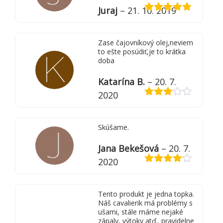
Juraj
–
21. 10. 2019
Hodnotenie
5
z 5
Zase čajovníkový olej,neviem
to ešte posúdiť,je to krátka
doba
Katarína B.
–
20. 7.
2020
Hodnotenie
3
z 5
Skúšame.
Jana Bekešová
–
20. 7.
2020
Hodnotenie
4
z 5
Tento produkt je jedna topka.
Náš cavalierik má problémy s
ušami, stále máme nejaké
zápaly, výtoky atď.. pravidelne