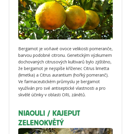
Bergamot je voňavé ovoce velikosti pomeranče,
barvou podobné citronu. Genetickým výzkumem
dochovaných citrusových kultivarů bylo zjištěno,
že bergamot je nejspíše kříženec Citrus limetta
(limetka) a Citrus aurantium (hořký pomeranč).
Ve farmaceutickém průmyslu je bergamot
využíván pro své antiseptické vlastnosti a pro
skvělé účinky v oblasti ORL zánětů.
NIAOULI / KAJEPUT
ZELENOKVĚTÝ