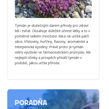
Tymián je skutečným darem přírody pro zdraví
lidí i zvířat. Obsahuje důležité účinné látky a to v
poměrně velkém množství. Mezi ně určitě patří
silice, třísloviny, hořčiny, flavony, aromatické a
triterpenické kyseliny. Právě proto je tymián
velmi využíván ve farmaceutickém průmyslu. Ale
nejlepší účinky a prospěch přináší tymián v
podobě, jakou určila příroda.
PORADŇA