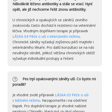
Několikrát léčeno antibiotiky a stále se vrací. Nyní
opět, ale již nechceme řešit znovu antibiotiky.
U chronických a opakujících se zánětů zevního
zvukovodu často dochází k rezistenci na veterinární
léčiva. Vhodným doplňkem terapie je přípravek
LÁSKA 04 Péče o uši v intenzivním režimu
.
Chronické záněty vyžadují zvýšenou péči majitele i
veterinárního lékaře. Pro další konzultaci se na nás
neváhejte obrátit, jelikož většina chronických obtíží
vyžaduje individuální postupy a řešení.
Pes trpí opakovanými záněty uší. Co byste mi
poradili?
Je vhodné zvolit přípravek
LÁSKA 03 Péče o uši
v běžném režimu
. Nezapomeňte i na ošetření
tlapek. Pro doplnění terapie je vhodné nabízet
pejskovi i Chlorellu, která má za úkol obnovu