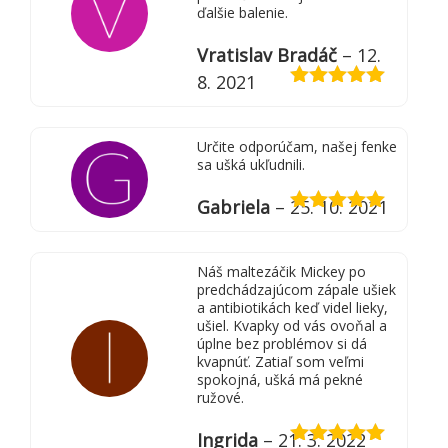
ďalšie balenie.
Vratislav Bradáč
–
12.
8. 2021
Hodnotenie
5
z 5
Určite odporúčam, našej fenke
sa ušká ukľudnili.
Gabriela
–
25. 10. 2021
Hodnotenie
5
z 5
Náš maltezáčik Mickey po
predchádzajúcom zápale ušiek
a antibiotikách keď videl lieky,
ušiel. Kvapky od vás ovoňal a
úplne bez problémov si dá
kvapnúť. Zatiaľ som veľmi
spokojná, ušká má pekné
ružové.
Ingrida
–
21. 3. 2022