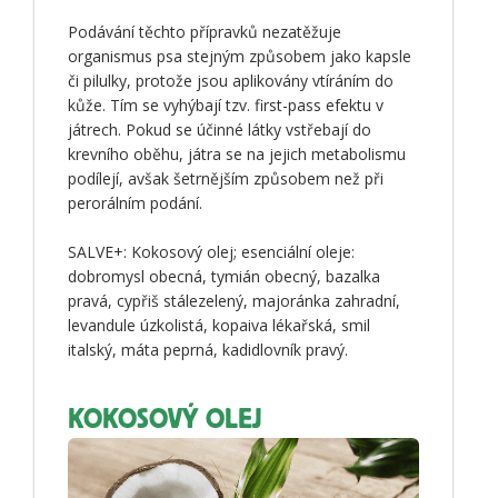
Podávání těchto přípravků nezatěžuje
organismus psa stejným způsobem jako kapsle
či pilulky, protože jsou aplikovány vtíráním do
kůže. Tím se vyhýbají tzv. first-pass efektu v
játrech. Pokud se účinné látky vstřebají do
krevního oběhu, játra se na jejich metabolismu
podílejí, avšak šetrnějším způsobem než při
perorálním podání.
SALVE+: Kokosový olej; esenciální oleje:
dobromysl obecná, tymián obecný, bazalka
pravá, cypřiš stálezelený, majoránka zahradní,
levandule úzkolistá, kopaiva lékařská, smil
italský, máta peprná, kadidlovník pravý.
KOKOSOVÝ OLEJ