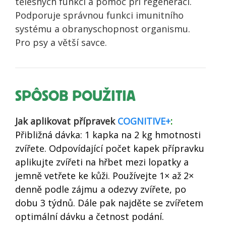
tělesných funkcí a pomoc při regeneraci.
Podporuje správnou funkci imunitního
systému a obranyschopnost organismu.
Pro psy a větší savce.
SPÔSOB POUŽITIA
Jak aplikovat přípravek
COGNITIVE+
:
Přibližná dávka: 1 kapka na 2 kg hmotnosti
zvířete. Odpovídající počet kapek přípravku
aplikujte zvířeti na hřbet mezi lopatky a
jemně vetřete ke kůži. Používejte 1× až 2×
denně podle zájmu a odezvy zvířete, po
dobu 3 týdnů. Dále pak najděte se zvířetem
optimální dávku a četnost podání.