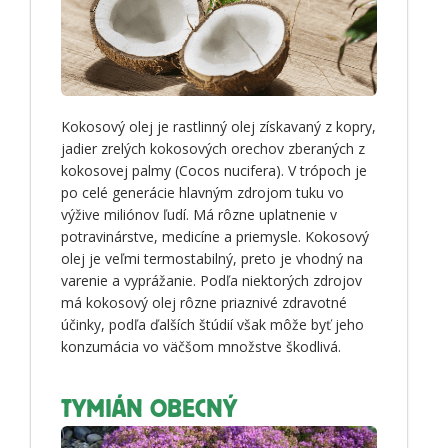
Kokosový olej je rastlinný olej získavaný z kopry,
jadier zrelých kokosových orechov zberaných z
kokosovej palmy (Cocos nucifera). V trópoch je
po celé generácie hlavným zdrojom tuku vo
výžive miliónov ľudí. Má rôzne uplatnenie v
potravinárstve, medicíne a priemysle. Kokosový
olej je veľmi termostabilný, preto je vhodný na
varenie a vyprážanie. Podľa niektorých zdrojov
má kokosový olej rôzne priaznivé zdravotné
účinky, podľa ďalších štúdií však môže byť jeho
konzumácia vo väčšom množstve škodlivá.
TYMIÁN OBECNÝ