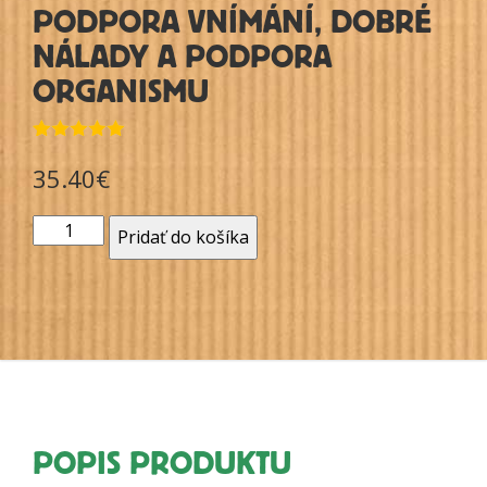
PODPORA VNÍMÁNÍ, DOBRÉ
NÁLADY A PODPORA
ORGANISMU
Hodnotenie
7
35.40
€
5.00
z 5 na
základe
zákazníckych
recenzií
množstvo
Pridať do košíka
ZVÝHODNĚNÝ
BALÍČEK
COGNITIVE+
A
SALVE+
POPIS PRODUKTU