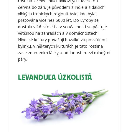
rostlina z čeledi hluchavkovitých. Kvete od
června do září. Je původem z Indie a z dalších
vlhkých tropických regionů Asie, kde byla
pěstována více než 5000 let. Do Evropy se
dostala v 16. století a v současnosti se pěstuje
většinou na zahradách a v domácnostech.
Hindské kultury považují bazalku za posvátnou
bylinku. V některých kulturách je tato rostlina
zase znamením lásky a oddanosti mezi mladými
páry.
LEVANDUĽA ÚZKOLISTÁ