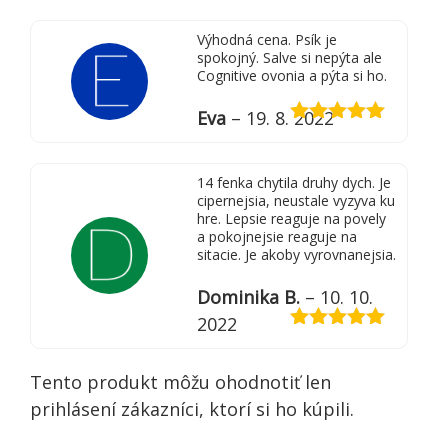
5
z 5
Výhodná cena. Psík je
spokojný. Salve si nepýta ale
Cognitive ovonia a pýta si ho.
Eva
–
19. 8. 2022
Hodnotenie
5
z 5
14 fenka chytila druhy dych. Je
cipernejsia, neustale vyzyva ku
hre. Lepsie reaguje na povely
a pokojnejsie reaguje na
sitacie. Je akoby vyrovnanejsia.
Dominika B.
–
10. 10.
2022
Hodnotenie
5
z 5
Tento produkt môžu ohodnotiť len
prihlásení zákazníci, ktorí si ho kúpili.