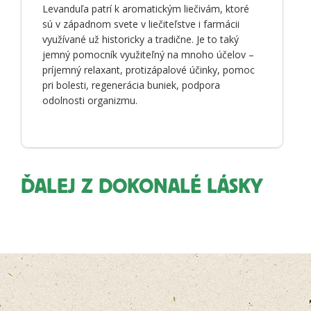
Levanduľa patrí k aromatickým liečivám, ktoré
sú v západnom svete v liečiteľstve i farmácii
využívané už historicky a tradične. Je to taký
jemný pomocník využiteľný na mnoho účelov –
príjemný relaxant, protizápalové účinky, pomoc
pri bolesti, regenerácia buniek, podpora
odolnosti organizmu.
ĎALEJ Z DOKONALÉ LÁSKY