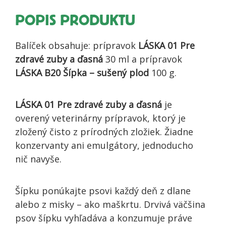
šípkom
POPIS PRODUKTU
Balíček obsahuje: prípravok
LÁSKA 01 Pre
zdravé zuby a ďasná
30 ml a prípravok
LÁSKA B20 Šípka – sušený plod
100 g.
LÁSKA 01 Pre zdravé zuby a ďasná
je
overený veterinárny prípravok, ktorý je
zložený čisto z prírodných zložiek. Žiadne
konzervanty ani emulgátory, jednoducho
nič navyše.
Šípku ponúkajte psovi každý deň z dlane
alebo z misky – ako maškrtu. Drvivá väčšina
psov šípku vyhľadáva a konzumuje práve