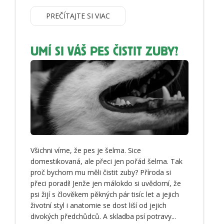
PREČÍTAJTE SI VIAC
UMÍ SI VÁŠ PES ČISTIT ZUBY?
Všichni víme, že pes je šelma. Sice
domestikovaná, ale přeci jen pořád šelma. Tak
proč bychom mu měli čistit zuby? Příroda si
přeci poradí! Jenže jen málokdo si uvědomí, že
psi žijí s člověkem pěkných pár tisíc let a jejich
životní styl i anatomie se dost liší od jejich
divokých předchůdců. A skladba psí potravy...