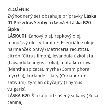
ZLOŽENIE:
Zvýhodnený set obsahuje prípravky
Láska
01 Pre zdravé zuby a ďasná + Láska B20
Šípka
LÁSKA 01:
Ľanový olej, repkový olej,
mandľový olej, vitamín E; Esenciálne oleje:
harmanček pravý (Matricaria recutita),
citrón (Citrus limon), levanduľa úzkolistá
(Lavandula angustifolia), mäta kučeravá
(Mentha spicata), myrha (Commiphora
myrrha), koriander siaty (Coriandrum
sativum), tymian obyčajný (Thymus
vulgaris).
LÁSKA B20:
Šípka plod sušený sekaný (Rosa
canina)