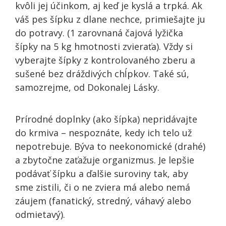
kvôli jej účinkom, aj keď je kyslá a trpká. Ak
váš pes šípku z dlane nechce, primiešajte ju
do potravy. (1 zarovnaná čajová lyžička
šípky na 5 kg hmotnosti zvieraťa). Vždy
si
vyberajte
šípky z kontrolovaného zberu a
sušené
bez dráždivých chĺpkov.
Také sú
,
samozrejme, od Dokonalej Lásky.
Prírodné doplnky (ako šípka) nepridávajte
do krmiva – nespoznáte, kedy ich telo už
nepotrebuje.
Býva to
neekonomické (drahé)
a zbytočne zaťažuje organizmus. Je lepšie
podávať šípku a ďalšie suroviny tak, aby
sme zistili, či o ne zviera má alebo nemá
záujem (fanatický, stredný, váhavý alebo
odmietavý).