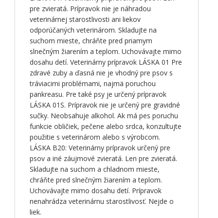
pre zvieratá. Prípravok nie je náhradou
veterinárnej starostlivosti ani liekov
odporúčaných veterinárom. Skladujte na
suchom mieste, chráňte pred priamym
slnečným žiarením a teplom. Uchovávajte mimo
dosahu detí. Veterinárny prípravok LÁSKA 01 Pre
zdravé zuby a ďasná nie je vhodný pre psov s
tráviacimi problémami, najmä poruchou
pankreasu. Pre také psy je určený prípravok
LÁSKA 01S. Prípravok nie je určený pre gravidné
sučky. Neobsahuje alkohol. Ak má pes poruchu
funkcie obličiek, pečene alebo srdca, konzultujte
použitie s veterinárom alebo s výrobcom.
LÁSKA B20: Veterinárny prípravok určený pre
psov a iné záujmové zvieratá. Len pre zvieratá.
Skladujte na suchom a chladnom mieste,
chráňte pred slnečným žiarením a teplom.
Uchovávajte mimo dosahu detí. Prípravok
nenahrádza veterinárnu starostlivosť. Nejde o
liek.