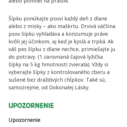
alebo pomlieť na prášok.
Šípku ponúkajte psovi každý deň z dlane
alebo z misky – ako maškrtu. Drvivá väčšina
psov šípku vyhľadáva a konzumuje práve
kvôli jej účinkom, aj keď je kyslá a trpká. Ak
váš pes šípku z dlane nechce, primiešajte ju
do potravy. (1 zarovnaná čajová lyžička
šípky na 5 kg hmotnosti zvieraťa). Vždy
si
vyberajte
šípky z kontrolovaného zberu a
sušené
bez dráždivých chĺpkov.
Také sú
,
samozrejme, od Dokonalej Lásky.
UPOZORNENIE
Upozornenie