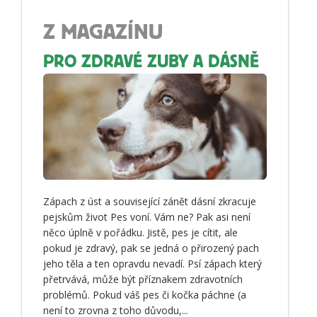
Z MAGAZÍNU
PRO ZDRAVÉ ZUBY A DÁSNĚ
Zápach z úst a související zánět dásní zkracuje
pejskům život Pes voní. Vám ne? Pak asi není
něco úplně v pořádku. Jistě, pes je cítit, ale
pokud je zdravý, pak se jedná o přirozený pach
jeho těla a ten opravdu nevadí. Psí zápach který
přetrvává, může být příznakem zdravotních
problémů. Pokud váš pes či kočka páchne (a
není to zrovna z toho důvodu,...