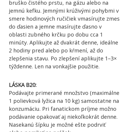
bruško
čistého prstu
, na gázu alebo na
jemnú kefku. Jemnými krúživými pohybmi v
smere hodinových ručičiek vmasírujte zmes
do ďasien a jemne masírujte ďasno v
oblasti zubného krčku po dobu cca 1
minúty. Aplikujte až dvakrát denne, ideálne
2 hodiny pred alebo po kŕmení, až do
zlepšenia stavu. Po zlepšení aplikujte 1–3×
týždenne. Len na vonkajšie použitie.
LÁSKA B20:
Podávajte primerané množstvo (maximálne
1 polievková lyžica na 10 kg) samostatne na
konzumáciu. Pri fanatickom príjme možno
podávanie opakovať aj niekoľkokrát denne.
Nasekanú
šípku je možné ešte podrviť