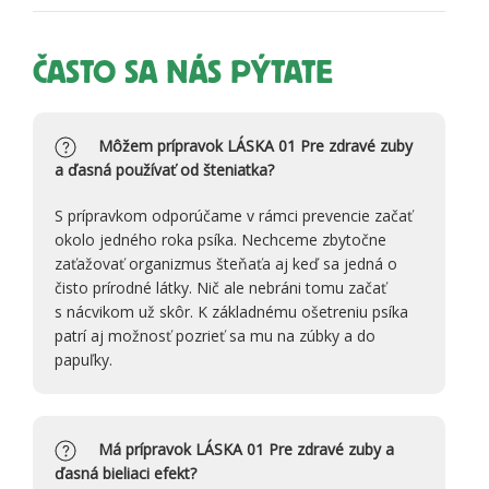
ČASTO SA NÁS PÝTATE
Môžem prípravok LÁSKA 01 Pre zdravé zuby
a ďasná používať od šteniatka?
S prípravkom odporúčame v rámci prevencie začať
okolo jedného roka psíka. Nechceme zbytočne
zaťažovať organizmus šteňaťa aj keď sa jedná o
čisto prírodné látky. Nič ale nebráni tomu začať
s nácvikom už skôr. K základnému ošetreniu psíka
patrí aj možnosť pozrieť sa mu na zúbky a do
papuľky.
Má prípravok LÁSKA 01 Pre zdravé zuby a
ďasná bieliaci efekt?