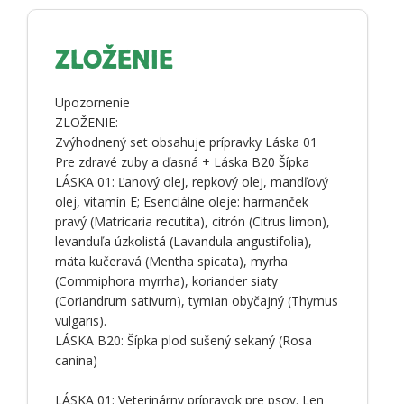
ZLOŽENIE
Upozornenie
ZLOŽENIE:
Zvýhodnený set obsahuje prípravky Láska 01
Pre zdravé zuby a ďasná + Láska B20 Šípka
LÁSKA 01: Ľanový olej, repkový olej, mandľový
olej, vitamín E; Esenciálne oleje: harmanček
pravý (Matricaria recutita), citrón (Citrus limon),
levanduľa úzkolistá (Lavandula angustifolia),
mäta kučeravá (Mentha spicata), myrha
(Commiphora myrrha), koriander siaty
(Coriandrum sativum), tymian obyčajný (Thymus
vulgaris).
LÁSKA B20: Šípka plod sušený sekaný (Rosa
canina)
LÁSKA 01: Veterinárny prípravok pre psov. Len