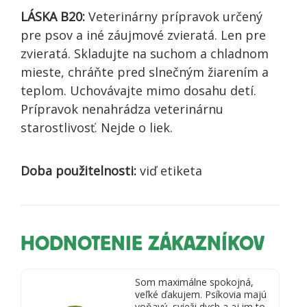
LÁSKA B20:
Veterinárny prípravok určený
pre psov a iné záujmové zvieratá. Len pre
zvieratá. Skladujte na suchom a chladnom
mieste, chráňte pred slnečným žiarením a
teplom. Uchovávajte mimo dosahu detí.
Prípravok nenahrádza veterinárnu
starostlivosť. Nejde o liek.
Doba použitelnosti:
viď etiketa
HODNOTENIE ZÁKAZNÍKOV
Som maximálne spokojná,
veľké ďakujem. Psíkovia majú
voňavý, svieži dych a aj im to