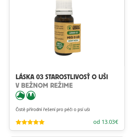
LÁSKA 03 STAROSTLIVOSŤ O UŠI
V BEŽNOM REŽIME
Čistě přírodní řešení pro péči o psí uši
od
13.03
€
Hodnotenie
4.88
z 5