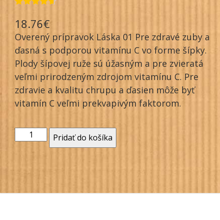
Hodnotenie
5
18.76
€
4.60
z 5
na základe
Overený prípravok Láska 01 Pre zdravé zuby a
zákazníckych
recenzií
ďasná s podporou vitamínu C vo forme šípky.
Plody šípovej ruže sú úžasným a pre zvieratá
veľmi prirodzeným zdrojom vitamínu C. Pre
zdravie a kvalitu chrupu a ďasien môže byť
vitamín C veľmi prekvapivým faktorom.
množstvo
Pridať do košíka
Zuby
a
ďasná
-
zvýhodnený
balíček
so