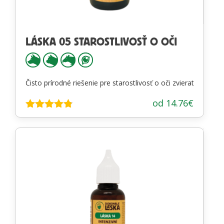
LÁSKA 05 STAROSTLIVOSŤ O OČI
Čisto prírodné riešenie pre starostlivosť o oči zvierat
od
14.76
€
Hodnotenie
4.74
z 5