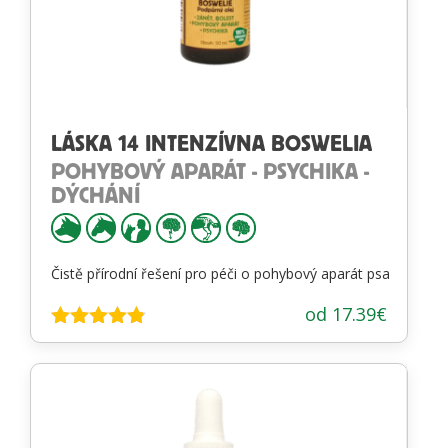
LÁSKA 14 INTENZÍVNA BOSWELIA
POHYBOVÝ APARÁT - PSYCHIKA -
DÝCHÁNÍ
Čistě přírodní řešení pro péči o pohybový aparát psa
od
17.39
€
Hodnotenie
4.72
z 5