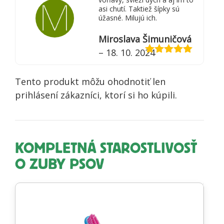
asi chutí. Taktiež šípky sú
úžasné. Milujú ich.
Miroslava Šimuničová
–
18. 10. 2024
Hodnotenie
5
z 5
Tento produkt môžu ohodnotiť len
prihlásení zákazníci, ktorí si ho kúpili.
KOMPLETNÁ STAROSTLIVOSŤ
O ZUBY PSOV