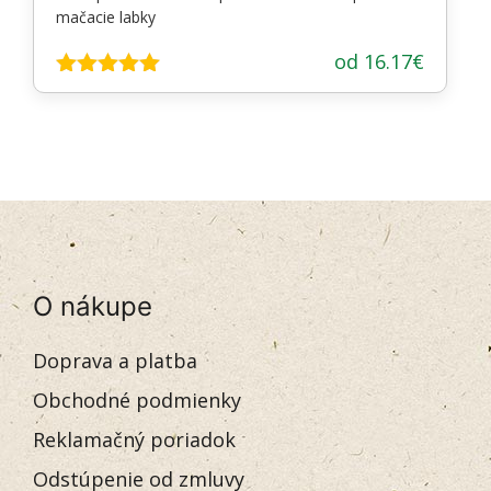
mačacie labky
od
16.17
€
Hodnotenie
4.93
z 5
O nákupe
Doprava a platba
Obchodné podmienky
Reklamačný poriadok
Odstúpenie od zmluvy