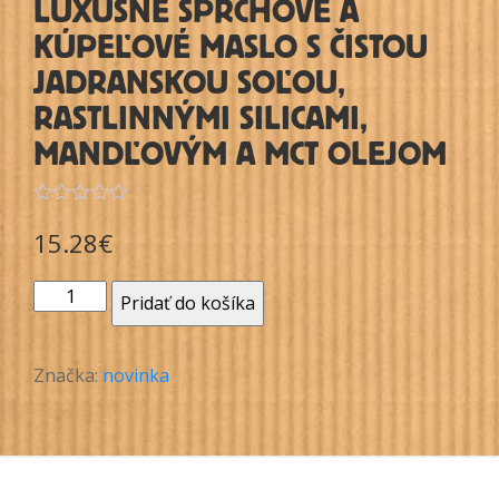
LUXUSNÉ SPRCHOVÉ A
KÚPEĽOVÉ MASLO S ČISTOU
JADRANSKOU SOĽOU,
RASTLINNÝMI SILICAMI,
MANDĽOVÝM A MCT OLEJOM
Hodnotenie
15.28
€
0
z
5
množstvo
Pridať do košíka
Touha
–
sprchové
Značka:
novinka
maslo