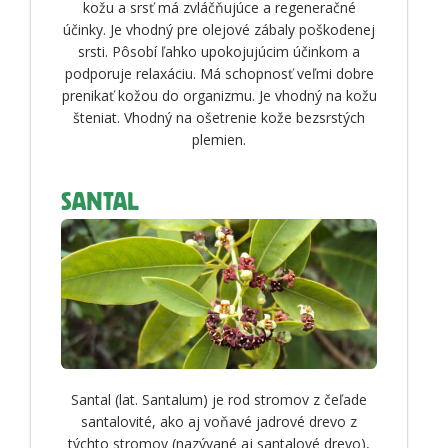
kožu a srsť má zvláčňujúce a regeneračné
účinky. Je vhodný pre olejové zábaly poškodenej
srsti. Pôsobí ľahko upokojujúcim účinkom a
podporuje relaxáciu. Má schopnosť veľmi dobre
prenikať kožou do organizmu. Je vhodný na kožu
šteniat. Vhodný na ošetrenie kože bezsrstých
plemien.
SANTAL
Santal (lat. Santalum) je rod stromov z čeľade
santalovité, ako aj voňavé jadrové drevo z
týchto stromov (nazývané aj santalové drevo),