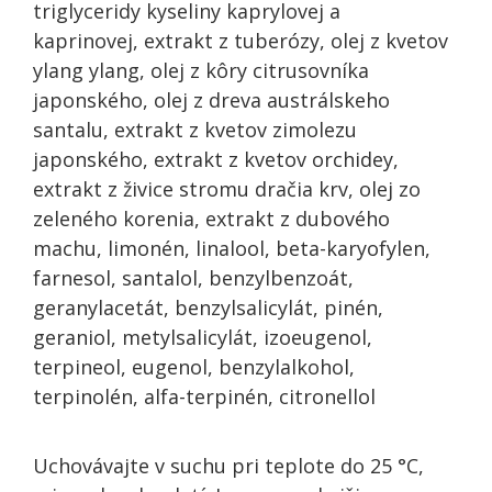
triglyceridy kyseliny kaprylovej a
kaprinovej, extrakt z tuberózy, olej z kvetov
ylang ylang, olej z kôry citrusovníka
japonského, olej z dreva austrálskeho
santalu, extrakt z kvetov zimolezu
japonského, extrakt z kvetov orchidey,
extrakt z živice stromu dračia krv, olej zo
zeleného korenia, extrakt z dubového
machu, limonén, linalool, beta-karyofylen,
farnesol, santalol, benzylbenzoát,
geranylacetát, benzylsalicylát, pinén,
geraniol, metylsalicylát, izoeugenol,
terpineol, eugenol, benzylalkohol,
terpinolén, alfa-terpinén, citronellol
Uchovávajte v suchu pri teplote do 25 °C,