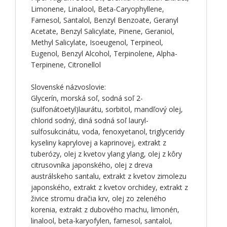
Limonene, Linalool, Beta-Caryophyllene,
Farnesol, Santalol, Benzyl Benzoate, Geranyl
Acetate, Benzyl Salicylate, Pinene, Geraniol,
Methyl Salicylate, Isoeugenol, Terpineol,
Eugenol, Benzyl Alcohol, Terpinolene, Alpha-
Terpinene, Citronellol
Slovenské názvoslovie:
Glycerín, morská soľ, sodná soľ 2-
(sulfonátoetyl)laurátu, sorbitol, mandľový olej,
chlorid sodný, diná sodná soľ lauryl-
sulfosukcinátu, voda, fenoxyetanol, triglyceridy
kyseliny kaprylovej a kaprinovej, extrakt z
tuberózy, olej z kvetov ylang ylang, olej z kôry
citrusovníka japonského, olej z dreva
austrálskeho santalu, extrakt z kvetov zimolezu
japonského, extrakt z kvetov orchidey, extrakt z
živice stromu dračia krv, olej zo zeleného
korenia, extrakt z dubového machu, limonén,
linalool, beta-karyofylen, farnesol, santalol,