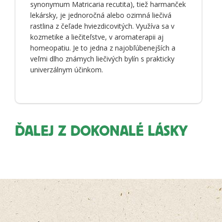
synonymum Matricaria recutita), tiež harmanček
lekársky, je jednoročná alebo ozimná liečivá
rastlina z čeľade hviezdicovitých. Využíva sa v
kozmetike a liečiteľstve, v aromaterapii aj
homeopatiu. Je to jedna z najobľúbenejších a
veľmi dlho známych liečivých bylín s prakticky
univerzálnym účinkom.
ĎALEJ Z DOKONALÉ LÁSKY