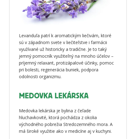
Levanduľa patrí k aromatickým liečivám, ktoré
sú v západnom svete v liečiteľstve i farmácii
využívané už historicky a tradične. Je to taký
jemný pomocník využiteľný na mnoho účelov –
príjemný relaxant, protizápalové účinky, pomoc
pri bolesti, regenerácia buniek, podpora
odolnosti organizmu.
MEDOVKA LEKÁRSKA
Medovka lekárska je bylina z čeľade
hluchavkovité, ktorá pochádza z okolia
východného pobrežia Stredozemného mora. A
má široké využitie ako v medicíne aj v kuchyni.