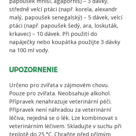
papoušek mniší, agapornis) – 3 dávky,
středně velcí ptáci (např. korela, alexandr
malý, papoušek senegalský) – 5 dávek, velcí
ptáci (např. papoušek šedý, ara, loskuták,
krkavec) – 10 dávek. Při použití do
napáječky nebo koupátka použijte 3 dávky
na 100 ml vody.
UPOZORNENIE
Určeno pro zvířata v zájmovém chovu.
Pouze pro zvířata. Neobsahuje alkohol.
Přípravek nenahrazuje veterinární péči.
Přípravek není náhradou za veterinární
léčiva, nejedná se o lék. Lze kombinovat s
veterinárním léčivem. Skladujte v suchu při
teplotě do 25 °C. Chraňte před přímým