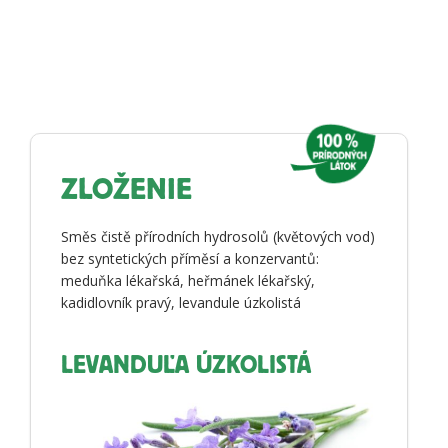
ZLOŽENIE
Směs čistě přírodních hydrosolů (květových vod)
bez syntetických příměsí a konzervantů:
meduňka lékařská, heřmánek lékařský,
kadidlovník pravý, levandule úzkolistá
LEVANDUĽA ÚZKOLISTÁ