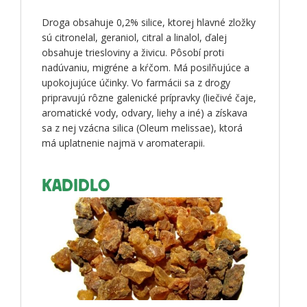
Droga obsahuje 0,2% silice, ktorej hlavné zložky
sú citronelal, geraniol, citral a linalol, ďalej
obsahuje triesloviny a živicu. Pôsobí proti
nadúvaniu, migréne a kŕčom. Má posilňujúce a
upokojujúce účinky. Vo farmácii sa z drogy
pripravujú rôzne galenické prípravky (liečivé čaje,
aromatické vody, odvary, liehy a iné) a získava
sa z nej vzácna silica (Oleum melissae), ktorá
má uplatnenie najmä v aromaterapii.
KADIDLO