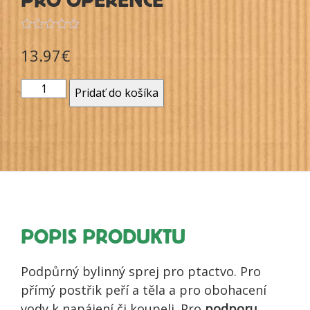
PRO OPEŘENCE
Hodnotenie
13.97
€
0
z
5
množstvo
Pridať do košíka
LÁSKA
182
PODPORA
PSYCHIKY
-
100ml
POPIS PRODUKTU
Podpůrný bylinný sprej pro ptactvo. Pro
přímý postřik peří a těla a pro obohacení
vody k napájení či koupeli. Pro
podporu