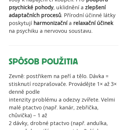
psychické pohody
, uklidnění a
zlepšení
adaptačních procesů
. Přírodní účinné látky
poskytují
harmonizační
a
relaxační účinek
na psychiku a nervovou soustavu.
SPÔSOB POUŽITIA
Zevně: postřikem na peří a tělo. Dávka =
stisknutí rozprašovače. Provádějte 1× až 3×
denně podle
intenzity problému a odezvy zvířete. Velmi
malé ptactvo (např. kanár, zebřička,
chůvička) – 1 až
2 dávky, drobné ptactvo (např. andulka,