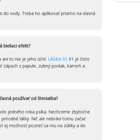
?
ani do vody. Treba ho aplikovať priamo na ďasná
bieliaci efekt?
 ani to nie je jeho účel.
LÁSKA 01
01 je čisto
šiť zápach z papule, zubný povlak, kameň a
asná používať od šteniatka?
kolo jedného roka psíka. Nechceme zbytočne
prírodné látky. Nič ale nebráni tomu začať
rí aj možnosť pozrieť sa mu na zúbky a do