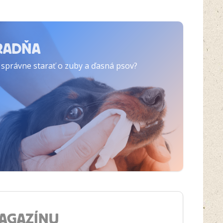
RADŇA
 správne starať o zuby a ďasná psov?
MAGAZÍNU