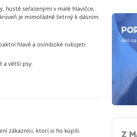
y, hustě seřazenými v malé hlavičce,
 zároveň je mimořádně šetrný k dásním.
PO
Ako sa
aktní hlavě a osmiboké rukojeti.
 a větší psy.
 zákazníci, ktorí si ho kúpili.
Z 