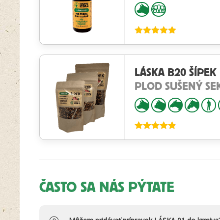
Hodnotenie
4.84
z 5
LÁSKA B20 ŠÍPEK
PLOD SUŠENÝ SE
Hodnotenie
4.75
z 5
ČASTO SA NÁS PÝTATE