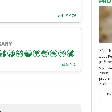
PRO
od
15.97
€
KANÝ
Zápach 
život P
Jistě, p
od
5.46
€
o přiro
zápach 
problém
z toho 
PR