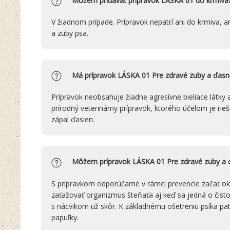
Môžem pridávať prípravok LÁSKA 01 do krmiva
V žiadnom prípade. Prípravok nepatrí ani do krmiva, 
a zuby psa.
Má prípravok LÁSKA 01 Pre zdravé zuby a ďasná 
Prípravok neobsahuje žiadne agresívne bieliace látky a
prírodný veterinárny prípravok, ktorého účelom je rie
zápal ďasien.
Môžem prípravok LÁSKA 01 Pre zdravé zuby a ď
S prípravkom odporúčame v rámci prevencie začať o
zaťažovať organizmus šteňaťa aj keď sa jedná o čisto 
s nácvikom už skôr. K základnému ošetreniu psíka pat
papuľky.