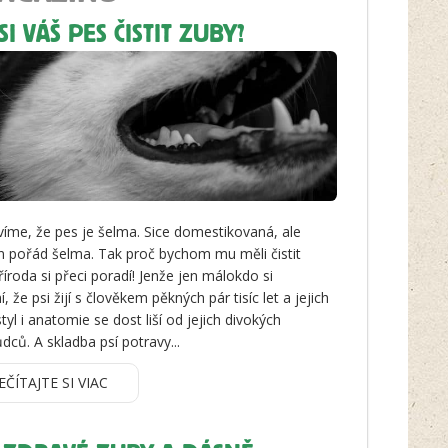
SI VÁŠ PES ČISTIT ZUBY?
 víme, že pes je šelma. Sice domestikovaná, ale
en pořád šelma. Tak proč bychom mu měli čistit
říroda si přeci poradí! Jenže jen málokdo si
 že psi žijí s člověkem pěkných pár tisíc let a jejich
styl i anatomie se dost liší od jejich divokých
dců. A skladba psí potravy...
EČÍTAJTE SI VIAC