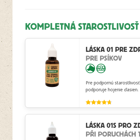
KOMPLETNÁ STAROSTLIVOSŤ
LÁSKA 01 PRE ZD
PRE PSÍKOV
Pre podpornú starostlivosť
podporuje hojenie ďasien.
Hodnotenie
4.65
z 5
LÁSKA 01S PRO Z
PŘI PORUCHÁCH 