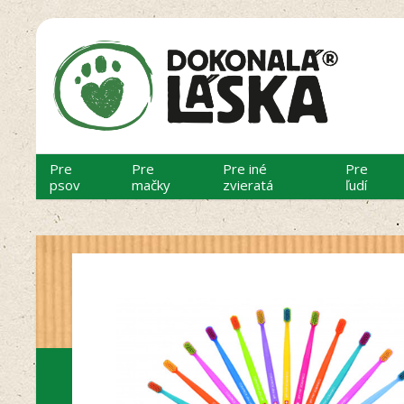
Pre
Pre
Pre iné
Pre
psov
mačky
zvieratá
ľudí