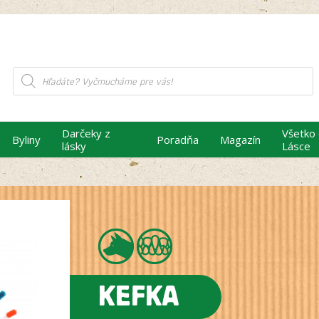
Products
search
Darčeky z
Všetko
Byliny
Poradňa
Magazín
lásky
Lásce
KEFKA