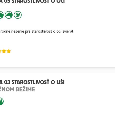
A 05 STAROSTLIVOSŤ O OČI
írodné riešenie pre starostlivosť o oči zvierat
enie
 5
A 03 STAROSTLIVOSŤ O UŠI
ŽNOM REŽIME