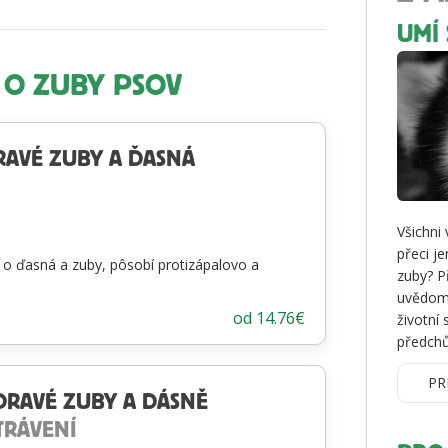
UMÍ 
 O ZUBY PSOV
RAVÉ ZUBY A ĎASNÁ
Všichni
přeci j
 o ďasná a zuby, pôsobí protizápalovo a
zuby? P
uvědomí,
od
14.76
€
životní 
předchů
PR
DRAVÉ ZUBY A DÁSNĚ
TRÁVENÍ