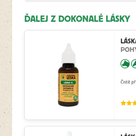
ĎALEJ Z DOKONALÉ LÁSKY
LÁSK
POHY
Čistě p
Hodnot
4.72
z