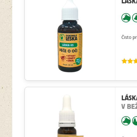
LÁSK
Čisto pr
Hodnot
4.74
z
LÁSK
V BE