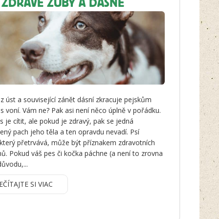
 ZDRAVÉ ZUBY A DÁSNĚ
z úst a související zánět dásní zkracuje pejskům
es voní. Vám ne? Pak asi není něco úplně v pořádku.
es je cítit, ale pokud je zdravý, pak se jedná
zený pach jeho těla a ten opravdu nevadí. Psí
který přetrvává, může být příznakem zdravotních
ů. Pokud váš pes či kočka páchne (a není to zrovna
důvodu,...
EČÍTAJTE SI VIAC