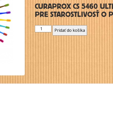
CURAPROX CS 5460 ULT
PRE STAROSTLIVOSŤ O 
množstvo
Pridať do košíka
Kefka
Curaprox
CS
5460
Ultra
Soft