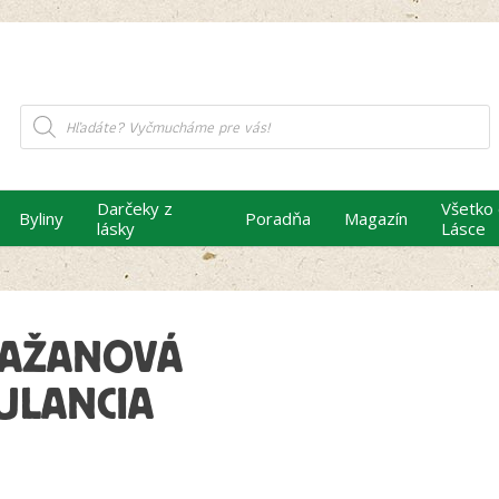
Products
search
Darčeky z
Všetko
Byliny
Poradňa
Magazín
lásky
Lásce
RAŽANOVÁ
ULANCIA