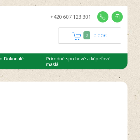
+420 607 123 301
0.00
€
0
 o Dokonalé
Prírodné sprchové a kúpeľové
maslá