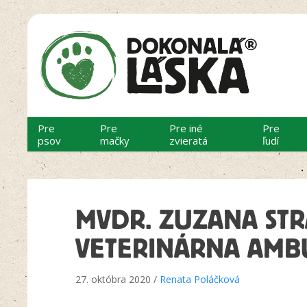
Pre
Pre
Pre iné
Pre
psov
mačky
zvieratá
ľudí
MVDR. ZUZANA ST
VETERINÁRNA AMB
27. októbra 2020 /
Renata Poláčková