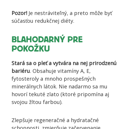
Pozor!
Je nestráviteľný, a preto môže byť
súčasťou redukčnej diéty.
BLAHODARNÝ PRE
POKOŽKU
Stará sa o pleť a vytvára na nej prirodzenú
bariéru
. Obsahuje vitamíny A, E,
fytosteroly a mnoho prospešných
minerálnych látok. Nie nadarmo sa mu
hovorí tekuté zlato (ktoré pripomína aj
svojou žltou farbou).
Zlepšuje regeneračné a hydratačné
schopnosti, zmierňuje začervenanie.