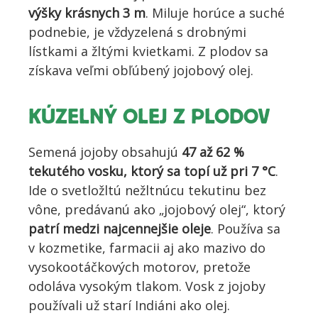
výšky krásnych 3 m
. Miluje horúce a suché
podnebie, je vždyzelená s drobnými
lístkami a žltými kvietkami. Z plodov sa
získava veľmi obľúbený jojobový olej.
KÚZELNÝ OLEJ Z PLODOV
Semená jojoby obsahujú
47 až 62 %
tekutého vosku, ktorý sa topí už pri 7 °C
.
Ide o svetložltú nežltnúcu tekutinu bez
vône, predávanú ako „jojobový olej“, ktorý
patrí medzi najcennejšie oleje
. Používa sa
v kozmetike, farmacii aj ako mazivo do
vysokootáčkových motorov, pretože
odoláva vysokým tlakom. Vosk z jojoby
používali už starí Indiáni ako olej.