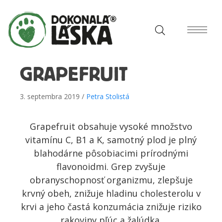
GRAPEFRUIT
3. septembra 2019 /
Petra Stolistá
Grapefruit obsahuje vysoké množstvo
vitamínu C, B1 a K, samotný plod je plný
blahodárne pôsobiacimi prírodnými
flavonoidmi. Grep zvyšuje
obranyschopnosť organizmu, zlepšuje
krvný obeh, znižuje hladinu cholesterolu v
krvi a jeho častá konzumácia znižuje riziko
rakoviny pľúc a žalúdka.