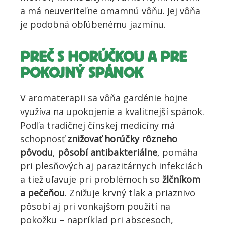
a má neuveriteľne omamnú vôňu. Jej vôňa
je podobná obľúbenému jazmínu.
PREČ S HORÚČKOU A PRE
POKOJNÝ SPÁNOK
V aromaterapii sa vôňa gardénie hojne
využíva na upokojenie a kvalitnejší spánok.
Podľa tradičnej čínskej medicíny má
schopnosť
znižovať horúčky rôzneho
pôvodu
,
pôsobí antibakteriálne
, pomáha
pri plesňových aj parazitárnych infekciách
a tiež uľavuje pri problémoch so
žlčníkom
a pečeňou
. Znižuje krvný tlak a priaznivo
pôsobí aj pri vonkajšom použití na
pokožku – napríklad pri abscesoch,