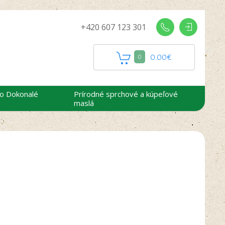
+420 607 123 301
0.00
€
0
 o Dokonalé
Prírodné sprchové a kúpeľové
maslá