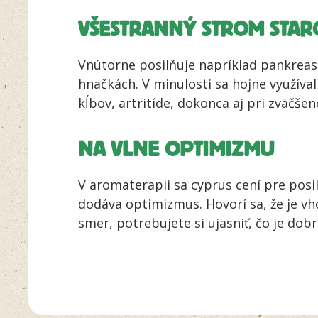
VŠESTRANNÝ STROM STA
Vnútorne posilňuje napríklad pankreas,
hnačkách. V minulosti sa hojne využíval
kĺbov, artritíde, dokonca aj pri zväčšen
NA VLNE OPTIMIZMU
V aromaterapii sa cyprus cení pre posi
dodáva optimizmus. Hovorí sa, že je vh
smer, potrebujete si ujasniť, čo je dobr