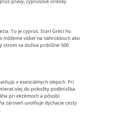
yprus pravý, cyprusové oriešky
ia. To je cyprus. Starí Gréci ho
es môžeme vidieť na náhrobkoch ako
 strom sa dožíva približne 500
atňujú v esenciálnych olejoch. Pri
tierať olej do pokožky podbruška.
áha pri ekzémoch a pôsobí
ôňa zároveň uvoľňuje dýchacie cesty
.