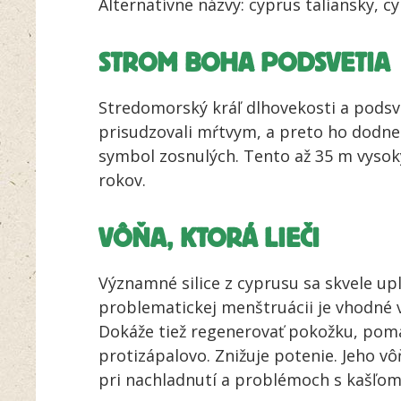
Alternatívne názvy: cyprus taliansky, c
STROM BOHA PODSVETIA
Stredomorský kráľ dlhovekosti a podsvet
prisudzovali mŕtvym, a preto ho dodn
symbol zosnulých. Tento až 35 m vysoký
rokov.
VÔŇA, KTORÁ LIEČI
Významné silice z cyprusu sa skvele upl
problematickej menštruácii je vhodné v
Dokáže tiež regenerovať pokožku, pom
protizápalovo. Znižuje potenie. Jeho v
pri nachladnutí a problémoch s kašľom