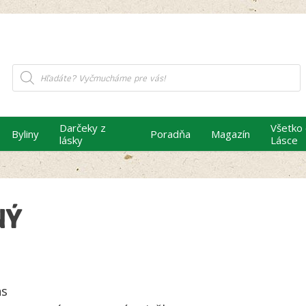
Products
search
Darčeky z
Všetko
Byliny
Poradňa
Magazín
lásky
Lásce
NÝ
ns