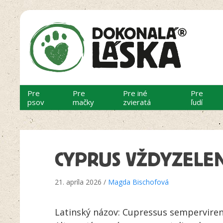
Pre
Pre
Pre iné
Pre
psov
mačky
zvieratá
ľudí
CYPRUS VŽDYZELE
21. apríla 2026 /
Magda Bischofová
Latinský názov: Cupressus sempervire