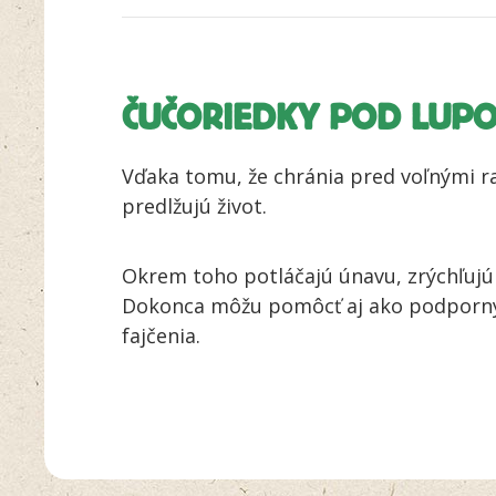
ČUČORIEDKY POD LUP
Vďaka tomu, že chránia pred voľnými ra
predlžujú život.
Okrem toho potláčajú únavu, zrýchľujú
Dokonca môžu pomôcť aj ako podporný 
fajčenia.