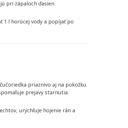
ú pri zápaloch ďasien.
ať 1 l horúcej vody a popíjať po
čučoriedka priaznivo aj na pokožku.
spomaľuje prejavy starnutia.
nechtov, urýchľuje hojenie rán a