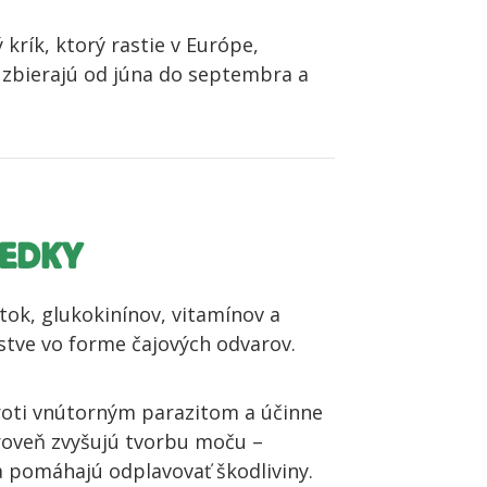
 krík, ktorý rastie v Európe,
a zbierajú od júna do septembra a
IEDKY
tok, glukokinínov, vitamínov a
eľstve vo forme čajových odvarov.
roti vnútorným parazitom a účinne
roveň zvyšujú tvorbu moču –
a pomáhajú odplavovať škodliviny.