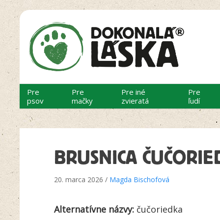
Pre
Pre
Pre iné
Pre
psov
mačky
zvieratá
ľudí
BRUSNICA ČUČORIED
20. marca 2026 /
Magda Bischofová
Alternatívne názvy:
čučoriedka