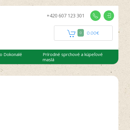
+420 607 123 301
0.00
€
0
 o Dokonalé
Prírodné sprchové a kúpeľové
maslá