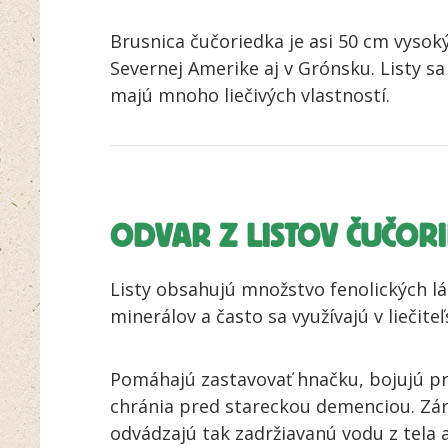
Brusnica čučoriedka je asi 50 cm vysoký
Severnej Amerike aj v Grónsku. Listy s
majú mnoho liečivých vlastností.
ODVAR Z LISTOV ČUČOR
Listy obsahujú množstvo fenolických lá
minerálov a často sa využívajú v liečit
Pomáhajú zastavovať hnačku, bojujú p
chránia pred stareckou demenciou. Zá
odvádzajú tak zadržiavanú vodu z tela 