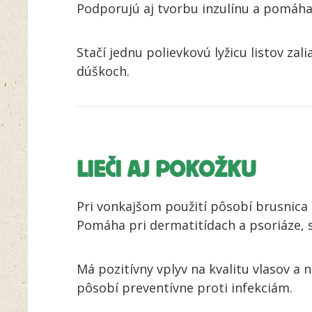
Podporujú aj tvorbu inzulínu a pomáhaj
Stačí jednu polievkovú lyžicu listov zali
dúškoch.
LIEČI AJ POKOŽKU
Pri vonkajšom použití pôsobí brusnica 
Pomáha pri dermatitídach a psoriáze, 
Má pozitívny vplyv na kvalitu vlasov a 
pôsobí preventívne proti infekciám.