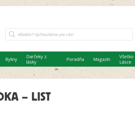
Products
search
Darčeky z
Všetko
Byliny
Poradňa
Magazín
lásky
Lásce
KA – LIST