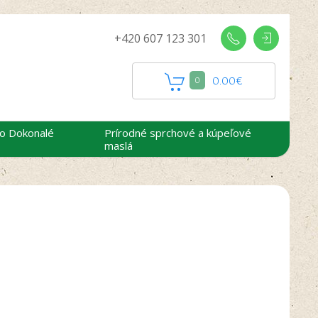
+420 607 123 301
0.00
€
0
 o Dokonalé
Prírodné sprchové a kúpeľové
maslá