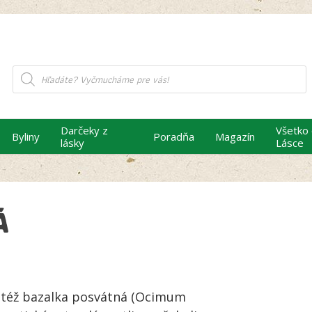
Products
search
Darčeky z
Všetko
Byliny
Poradňa
Magazín
lásky
Lásce
Á
, též bazalka posvátná (Ocimum