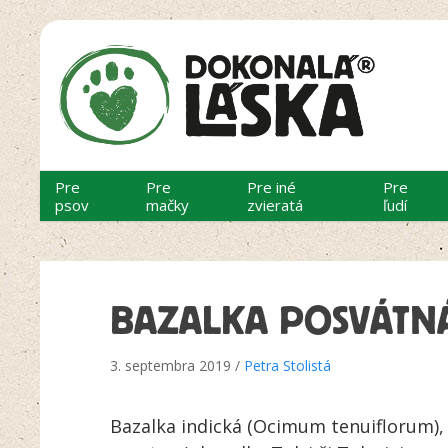
Pre
Pre
Pre iné
Pre
psov
mačky
zvieratá
ľudí
BAZALKA POSVÁTN
3. septembra 2019 /
Petra Stolistá
Bazalka indická (Ocimum tenuiflorum)