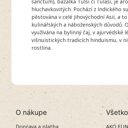
sanctum), bazalka Tulsi či Tulasi, je ar
hluchavkovitých. Pochází z Indického su
pěstována v celé jihovýchodní Asii, a t
kulinářských a náboženských důvodů. Ob
využívána na bylinný čaj, v ajurvédské
višnuistických tradicích hinduismu, v n
rostlina.
O nákupe
Všetko
Doprava a platba
AKO FUN