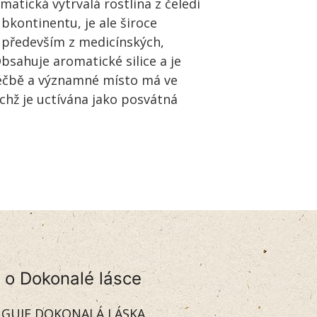
omatická vytrvalá rostlina z čeledi
bkontinentu, je ale široce
o především z medicínských,
sahuje aromatické silice a je
 léčbě a významné místo má ve
ichž je uctívána jako posvátná
 o Dokonalé lásce
GUJE DOKONALÁ LÁSKA