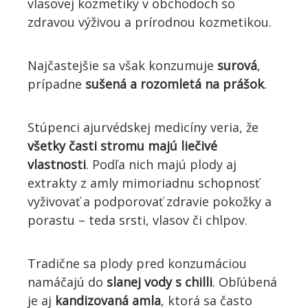
vlasovej kozmetiky v obchodoch so
zdravou výživou a prírodnou kozmetikou.
Najčastejšie sa však konzumuje
surová
,
prípadne
sušená a rozomletá na prášok
.
Stúpenci ajurvédskej medicíny veria, že
všetky časti stromu majú liečivé
vlastnosti
. Podľa nich majú plody aj
extrakty z amly mimoriadnu schopnosť
vyživovať a podporovať zdravie pokožky a
porastu – teda srsti, vlasov či chlpov.
Tradične sa plody pred konzumáciou
namáčajú do
slanej vody s chilli
. Obľúbená
je aj
kandizovaná amla
, ktorá sa často